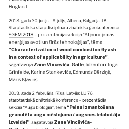
Hogland
2018. gada 30. jūnijs – 9. jūlijs, Albena, Bulgārija: 18.
Starptautiskā starpdisciplinārā zinātniskā ģeokonference
SGEM 2018
– prezentācija sekcijā “Atjaunojamās
enerģijas avoti un tīrās tehnoloģijas”, tēma
“
Characterization of wood combustion fly ash
in a context of applicability in agriculture”
,
sagatavoja
Zane Vincēviča-Gaile
, līdzautori: Inga
Grīnfelde, Karina Stankeviča, Edmunds Bērziņš,
Māris Kļaviņš
2018. gada 2. februāris, Rīga, Latvija: LU 76.
starptautiskā zinātniskā konference – prezentācija
“Pelnu izmantošana
sekcijā “Augu bioloģija”, tēma
granulēta augu mēslojuma / augsnes ielabotāja
izveidei”
Zane Vincēviča-
, sagatavoja