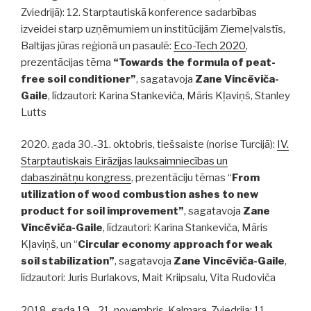
Zviedrijā): 12. Starptautiskā konference sadarbības
izveidei starp uzņēmumiem un institūcijām Ziemeļvalstīs,
Baltijas jūras reģionā un pasaulē:
Eco-Tech 2020
,
prezentācijas tēma
“Towards the formula of peat-
free soil conditioner”
, sagatavoja
Zane Vincēviča-
Gaile
, līdzautori: Karina Stankeviča, Māris Kļaviņš, Stanley
Lutts
2020. gada 30.-31. oktobris, tiešsaiste (norise Turcijā):
IV.
Starptautiskais Eirāzijas lauksaimniecības un
dabaszinātņu kongress
, prezentāciju tēmas “
From
utilization of wood combustion ashes to new
product for soil improvement”
, sagatavoja
Zane
Vincēviča-Gaile
, līdzautori: Karina Stankeviča, Māris
Kļaviņš, un “
Circular economy approach for weak
soil stabilization”
, sagatavoja
Zane Vincēviča-Gaile
,
līdzautori: Juris Burlakovs, Mait Kriipsalu, Vita Rudoviča
2018. gada 19 .-21. novembris, Kalmara, Zviedrija: 11.