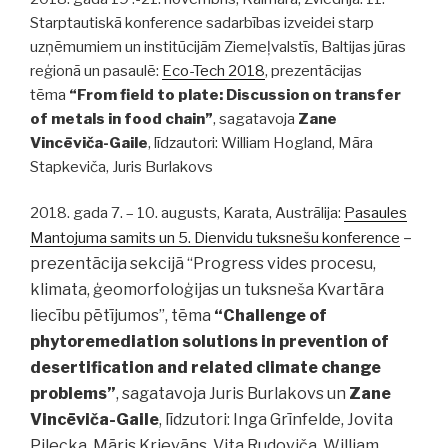
Starptautiskā konference sadarbības izveidei starp
uzņēmumiem un institūcijām Ziemeļvalstīs, Baltijas jūras
reģionā un pasaulē:
Eco-Tech 2018
, prezentācijas
tēma
“From field to plate: Discussion on transfer
of metals in food chain”
, sagatavoja
Zane
Vincēviča-Gaile
, līdzautori: William Hogland, Māra
Stapkeviča, Juris Burlakovs
2018. gada 7. – 10. augusts, Karata, Austrālija:
Pasaules
–
Mantojuma samits un 5. Dienvidu tuksnešu konference
prezentācija sekcijā “Progress vides procesu,
klimata, ģeomorfoloģijas un tuksneša Kvartāra
liecību pētījumos”, tēma
“Challenge of
phytoremediation solutions in prevention of
desertification and related climate change
problems”
, sagatavoja Juris Burlakovs un
Zane
Vincēviča-Gaile
, līdzutori: Inga Grīnfelde, Jovita
Pilecka, Māris Krievāns, Vita Rudoviča, William