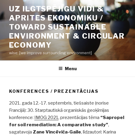
Skip
UZ ILGTSPĒJĪGU VIDI &
to
APRITES EKONOMIKU /
content
TOWARD SUSTAINABLE
ENVIRONMENT & CIRCULAR
ECONOMY
wise: [we improve surrounding environment]
Menu
KONFERENCES / PREZENTĀCIJAS
2021. gada 12.-17. septembris, tiešsaiste (norise
Francijā): 30. Starptautiskā organiskās ģeoķīmijas
konference:
IMOG 2021
, prezentācijas tēma
“Sapropel
for soil remediation: A comparative study”
,
sagatavoja
Zane Vincēviča-Gaile
, līdzautori: Karina