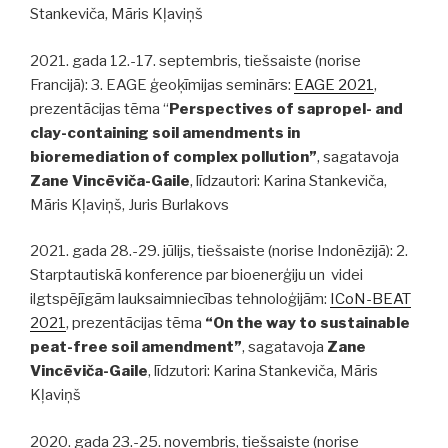
Stankeviča, Māris Kļaviņš
2021. gada 12.-17. septembris, tiešsaiste (norise
Francijā): 3. EAGE ģeoķīmijas seminārs:
EAGE 2021
,
prezentācijas tēma “
Perspectives of sapropel- and
clay-containing soil amendments in
bioremediation of complex pollution”
, sagatavoja
Zane Vincēviča-Gaile
, līdzautori: Karina Stankeviča,
Māris Kļaviņš, Juris Burlakovs
2021. gada 28.-29. jūlijs, tiešsaiste (norise Indonēzijā): 2.
Starptautiskā konference par bioenerģiju un videi
ilgtspējīgām lauksaimniecības tehnoloģijām:
ICoN-BEAT
2021
, prezentācijas tēma
“On the way to sustainable
peat-free soil amendment”
, sagatavoja
Zane
Vincēviča-Gaile
, līdzutori: Karina Stankeviča, Māris
Kļaviņš
2020. gada 23.-25. novembris, tiešsaiste (norise